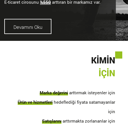
E-ticaret cirosunu
%550
arttıran bir markamız var.
Devamını Oku
KİMİN
İÇİN
Marka değerini
arttırmak isteyenler için
Ürün ve hizmetleri
hedeflediği fiyata satamayanlar
Devamını Oku
için
Satışlarını
arttırmakta zorlananlar için