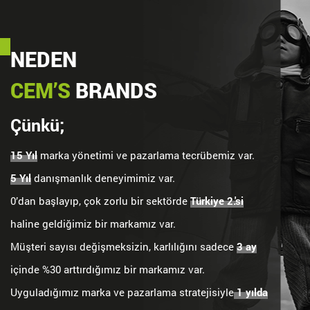
NEDEN
CEM’S
BRANDS
Çünkü;
15 Yıl
marka yönetimi ve pazarlama tecrübemiz var.
5 Yıl
danışmanlık deneyimimiz var.
0’dan başlayıp, çok zorlu bir sektörde
Türkiye 2.'si
haline geldiğimiz bir markamız var.
Müşteri sayısı değişmeksizin, karlılığını sadece
3 ay
içinde %30 arttırdığımız bir markamız var.
Uyguladığımız marka ve pazarlama stratejisiyle
1 yılda